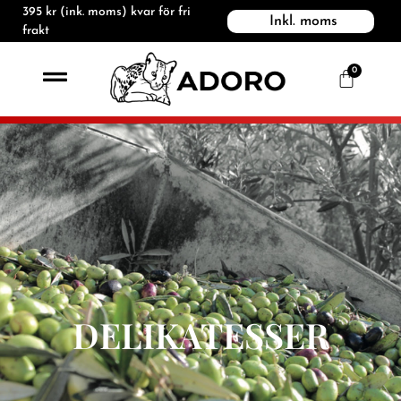
395
kr
(ink. moms) kvar för fri
Inkl. moms
frakt
0
DELIKATESSER