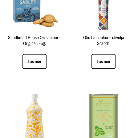
Shortbread House Ostsableér –
Olio Lamantea – olivolja
Original, 35g.
´Scacchi´
Läs mer
Läs mer