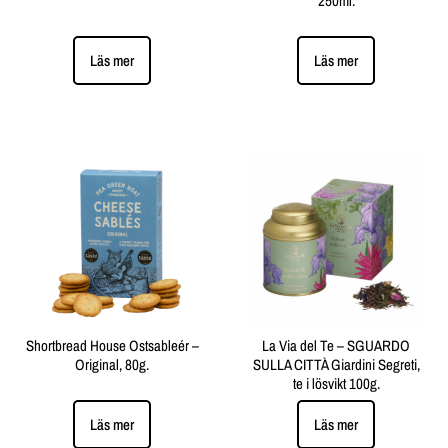
250ml.
Läs mer
Läs mer
Shortbread House Ostsableér –
La Via del Te – SGUARDO
Original, 80g.
SULLA CITTÀ Giardini Segreti,
te i lösvikt 100g.
Läs mer
Läs mer