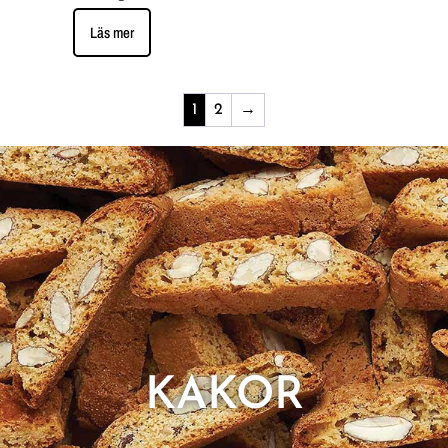
Läs mer
1
2
→
KAKOR