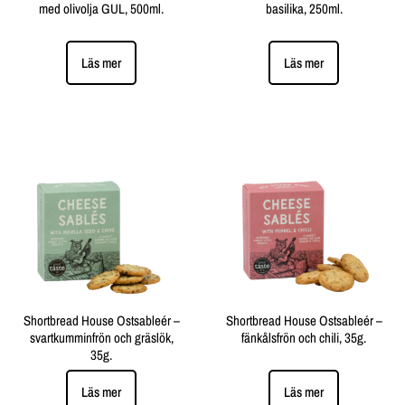
med olivolja GUL, 500ml.
basilika, 250ml.
Läs mer
Läs mer
Shortbread House Ostsableér –
Shortbread House Ostsableér –
svartkumminfrön och gräslök,
fänkålsfrön och chili, 35g.
35g.
Läs mer
Läs mer