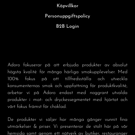
Köpvillkor
Personuppgiftspolicy
B2B Login
Adoro fokuserar på att erbjuda produkter av absolut
högsta kvalité för många härliga smakupplevelser. Med
100% fokus på att tillfredsställa och utveckla
konsumenternas smak och uppfattning för produktkvalité,
arbetar vi på Adoro endast med noggrant utvalda
produkter i mat- och dryckessegmentet med hjärtat och
vårt fokus främst för choklad.
De produkter vi säljer har många gånger vunnit fina
utmärkelser & priser. Vi presenterar de stolt här på vår
hemsida samt genom ett nätverk av butiker, restauranger