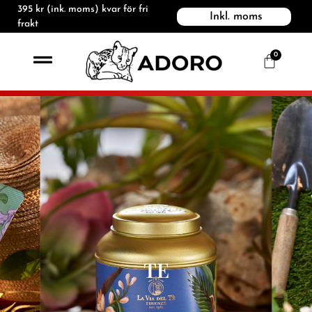
395
kr
(ink. moms) kvar för fri
Inkl. moms
frakt
0
TE