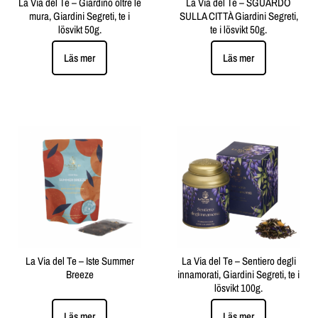
La Via del Te – Giardino oltre le
La Via del Te – SGUARDO
mura, Giardini Segreti, te i
SULLA CITTÀ Giardini Segreti,
lösvikt 50g.
te i lösvikt 50g.
Läs mer
Läs mer
La Via del Te – Iste Summer
La Via del Te – Sentiero degli
Breeze
innamorati, Giardini Segreti, te i
lösvikt 100g.
Läs mer
Läs mer