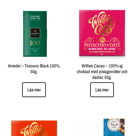
Amedei – Toscano Black 100%,
Willie´s Cacao – 100%-ig
50g.
choklad med pistagenötter och
dadlar, 50g.
Läs mer
Läs mer