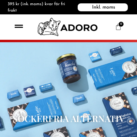
395
kr
(ink. moms) kvar för fri
Inkl. moms
frakt
0
SOCKERFRIA ALTERNATIV