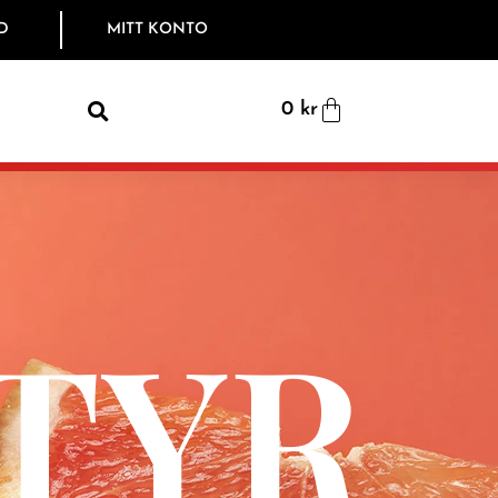
D
MITT KONTO
0
kr
TYR