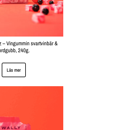
z – Vingummin svartvinbär &
ordgubb, 240g.
Läs mer