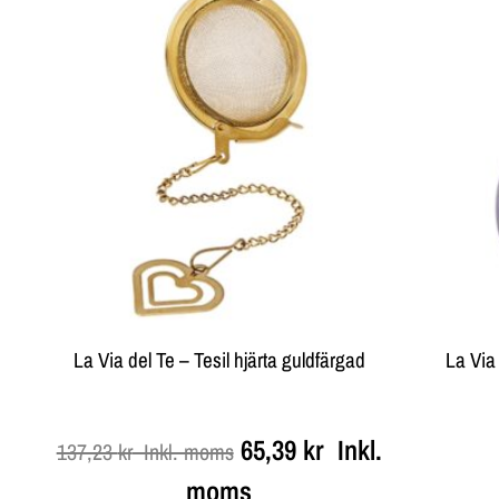
La Via del Te – Tesil hjärta guldfärgad
La Via
65,39
kr
Inkl.
137,23
kr
Inkl. moms
moms