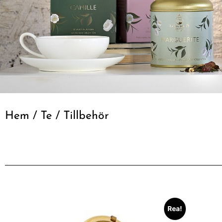
Hem
/
Te
/ Tillbehör
Rea!