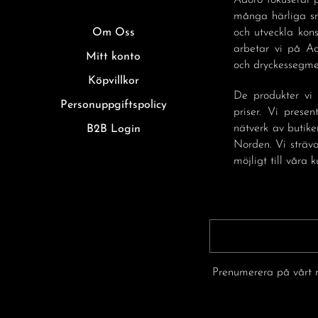
Adoro fokuserar p
många härliga sm
Om Oss
och utveckla kon
arbetar vi på A
Mitt konto
och dryckessegmen
Köpvillkor
De produkter vi 
Personuppgiftspolicy
priser. Vi prese
nätverk av butike
B2B Login
Norden. Vi sträva
möjligt till våra k
Prenumerera på vårt n