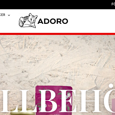
F
KER
ILLBEH