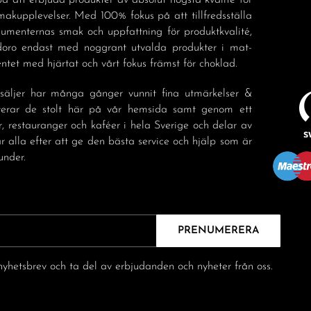
å att erbjuda produkter av absolut högsta kvalité för
akupplevelser. Med 100% fokus på att tillfredsställa
sumenternas smak och uppfattning för produktkvalité,
doro endast med noggrant utvalda produkter i mat-
tet med hjärtat och vårt fokus främst för choklad.
säljer har många gånger vunnit fina utmärkelser &
nterar de stolt här på vår hemsida samt genom ett
r, restauranger och kaféer i hela Sverige och delar av
r alla efter att ge den bästa service och hjälp som är
under.
PRENUMERERA
yhetsbrev och ta del av erbjudanden och nyheter från oss.