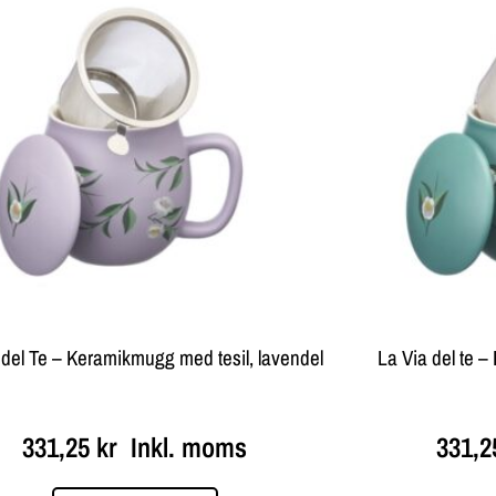
 del Te – Keramikmugg med tesil, lavendel
La Via del te 
331,25
kr
Inkl. moms
331,