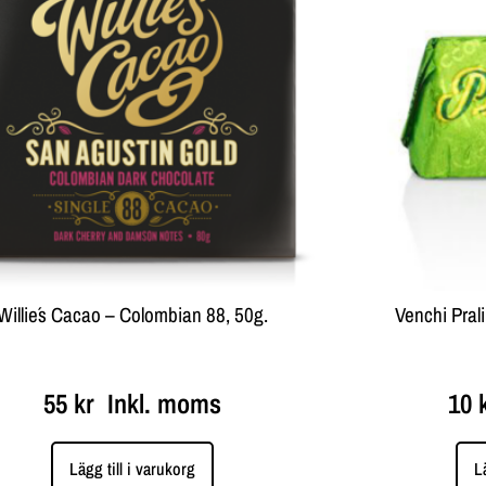
Willie´s Cacao – Colombian 88, 50g.
Venchi Pral
55
kr
Inkl. moms
10
Lägg till i varukorg
L