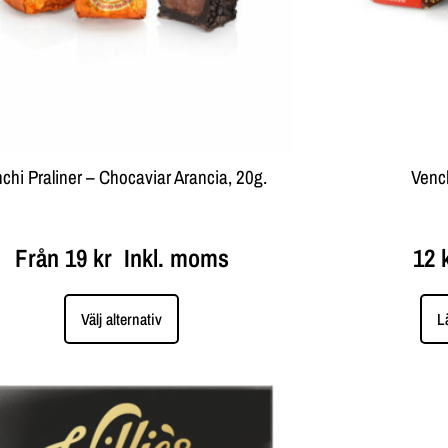
chi Praliner – Chocaviar Arancia, 20g.
Vench
Från
19
kr
Inkl. moms
12
Välj alternativ
L