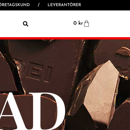
ÖRETAGSKUND
/
LEVERANTÖRER
0
kr
AD