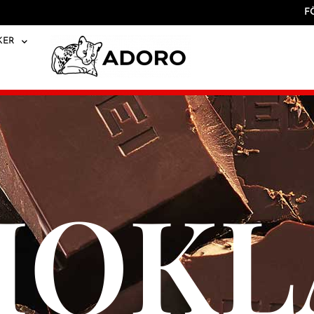
F
KER
HOKL