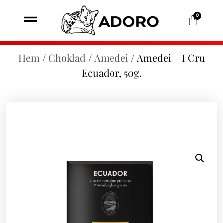
0
Hem
/
Choklad
/
Amedei
/ Amedei – I Cru
Ecuador, 50g.