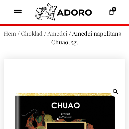
0
Hem
/
Choklad
/
Amedei
/ Amedei napolitans –
Chuao, 5g.