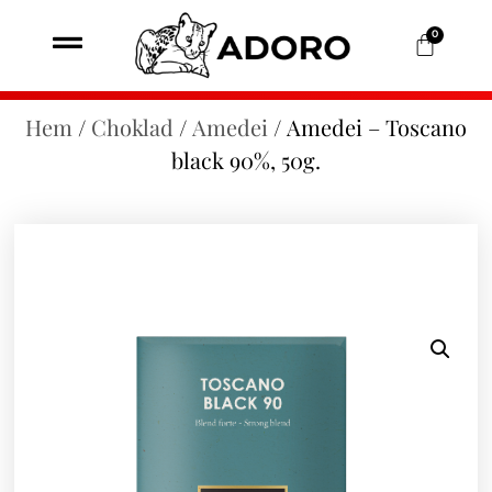
0
Hem
/
Choklad
/
Amedei
/ Amedei – Toscano
black 90%, 50g.