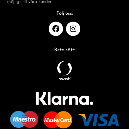
möjligt till våra kunder.
Följ oss:
Betalsätt: