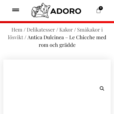
0
Hem
/
Delikatesser
/
Kakor
/
Småkakor i
lösvikt
/ Antica Dulcinea – Le Chicche med
rom och grädde