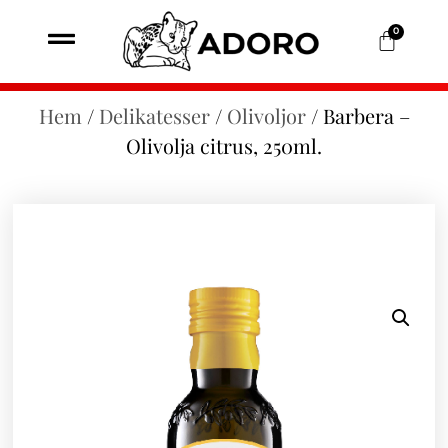
0
Hem
/
Delikatesser
/
Olivoljor
/ Barbera –
Olivolja citrus, 250ml.