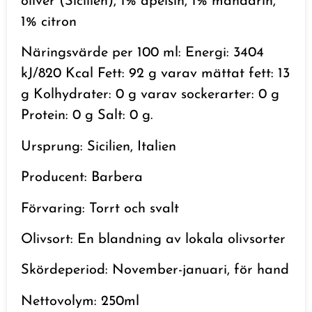
oliver (Sicilien), 1% apelsin, 1% mandarin,
1% citron
Näringsvärde per 100 ml: Energi: 3404
kJ/820 Kcal Fett: 92 g varav mättat fett: 13
g Kolhydrater: 0 g varav sockerarter: 0 g
Protein: 0 g Salt: 0 g.
Ursprung: Sicilien, Italien
Producent: Barbera
Förvaring: Torrt och svalt
Olivsort: En blandning av lokala olivsorter
Skördeperiod: November-januari, för hand
Nettovolym: 250ml