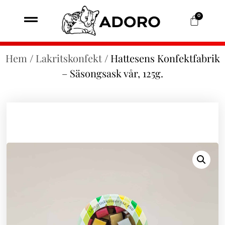
0
Hem
/
Lakritskonfekt
/ Hattesens Konfektfabrik
– Säsongsask vår, 125g.