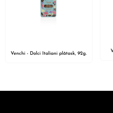
Venchi praliner - Tiramisu, 1kg.
S