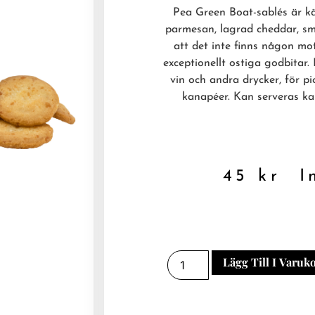
Pea Green Boat-sablés är kär
parmesan, lagrad cheddar, smö
att det inte finns någon mot
exceptionellt ostiga godbitar. 
vin och andra drycker, för pi
kanapéer. Kan serveras kal
45
kr
In
Lägg Till I Varuk