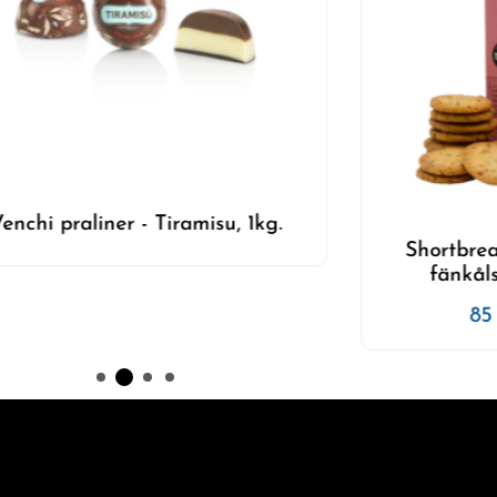
Venchi - Dol
hortbread House Ostsableér -
fänkålsfrön och chili, 80g.
85
kr
Inkl. moms