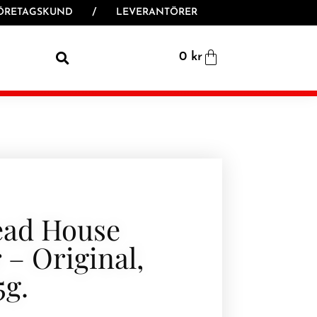
ÖRETAGSKUND
/
LEVERANTÖRER
0
kr
ead House
 – Original,
5g.