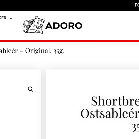
F
KER
leér – Original, 35g.
Shortbr
Ostsableér
3