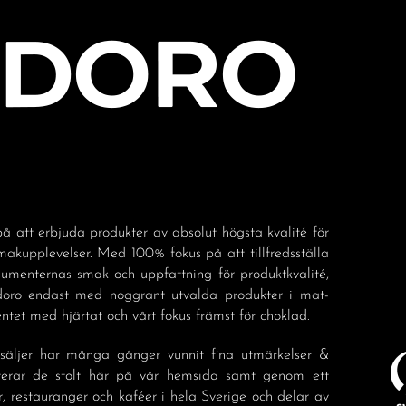
å att erbjuda produkter av absolut högsta kvalité för
akupplevelser. Med 100% fokus på att tillfredsställa
sumenternas smak och uppfattning för produktkvalité,
doro endast med noggrant utvalda produkter i mat-
tet med hjärtat och vårt fokus främst för choklad.
säljer har många gånger vunnit fina utmärkelser &
nterar de stolt här på vår hemsida samt genom ett
r, restauranger och kaféer i hela Sverige och delar av