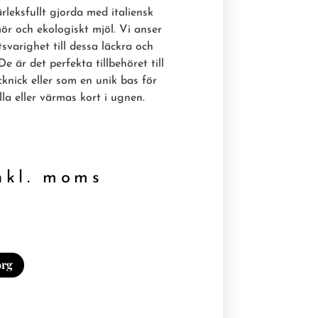
leksfullt gjorda med italiensk
r och ekologiskt mjöl. Vi anser
svarighet till dessa läckra och
De är det perfekta tillbehöret till
cknick eller som en unik bas för
la eller värmas kort i ugnen.
kl. moms
org