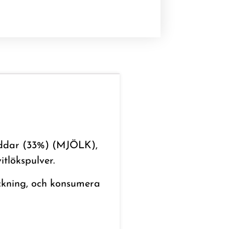
heddar (33%) (MJÖLK),
tlökspulver.
packning, och konsumera