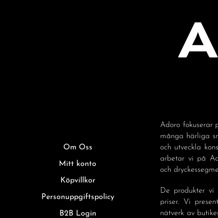
Adoro fokuserar p
många härliga sm
Om Oss
och utveckla kon
arbetar vi på A
Mitt konto
och dryckessegmen
Köpvillkor
De produkter vi 
Personuppgiftspolicy
priser. Vi prese
nätverk av butike
B2B Login