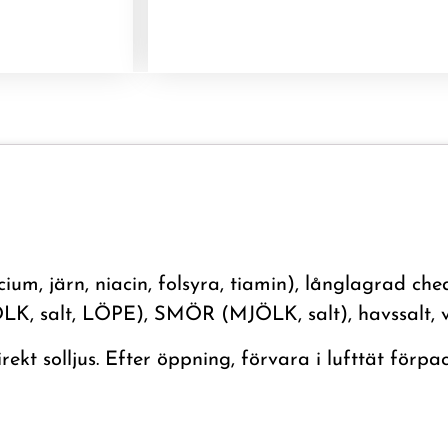
um, järn, niacin, folsyra, tiamin), långlagrad c
K, salt, LÖPE), SMÖR (MJÖLK, salt), havssalt, vi
irekt solljus. Efter öppning, förvara i lufttät för