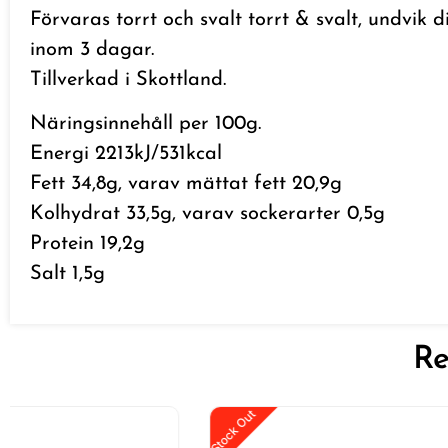
Förvaras torrt och svalt torrt & svalt, undvik d
inom 3 dagar.
Tillverkad i Skottland.
Näringsinnehåll per 100g.
Energi 2213kJ/531kcal
Fett 34,8g, varav mättat fett 20,9g
Kolhydrat 33,5g, varav sockerarter 0,5g
Protein 19,2g
Salt 1,5g
Re
Stock Out