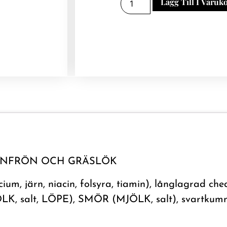
Lägg Till I Varuk
INFRÖN OCH GRÄSLÖK
um, järn, niacin, folsyra, tiamin), långlagrad c
LK, salt, LÖPE), SMÖR (MJÖLK, salt), svartkummi