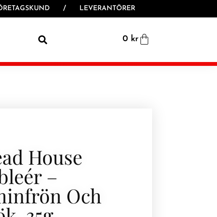
ÖRETAGSKUND
/
LEVERANTÖRER
0
kr
ead House
bleér –
infrön Och
k, 35g.