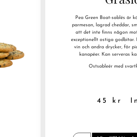
Pea Green Boat-sablés är kär
parmesan, lagrad cheddar, smö
att det inte finns någon mot
exceptionellt ostiga godbitar. 
vin och andra drycker, för pi
kanapéer. Kan serveras kal
Ostsableér med svart
45
kr
In