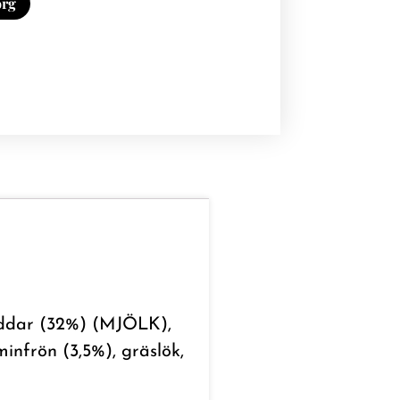
org
heddar (32%) (MJÖLK),
nfrön (3,5%), gräslök,