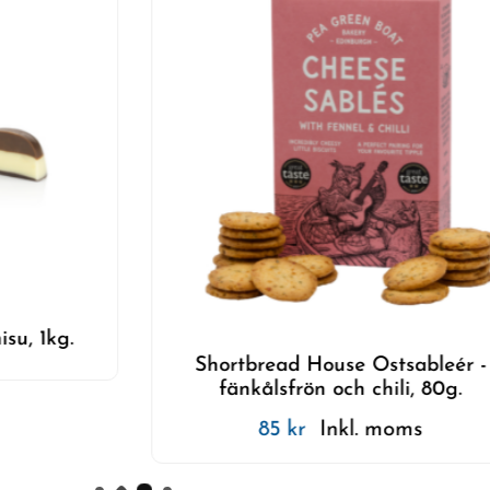
Venchi - Dol
hortbread House Ostsableér -
fänkålsfrön och chili, 80g.
85
kr
Inkl. moms