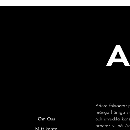
Adoro fokuserar p
många härliga sm
Om Oss
och utveckla kon
arbetar vi på A
Mitt konto