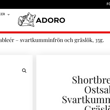
F
KER
bleér – svartkumminfrön och gräslök, 35g.
Shortbr
Ostsa
Svartkumm
Gräslö