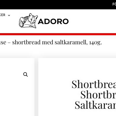
F
KER
se – shortbread med saltkaramell, 140g.
Shortbre
Shortb
Saltkaram