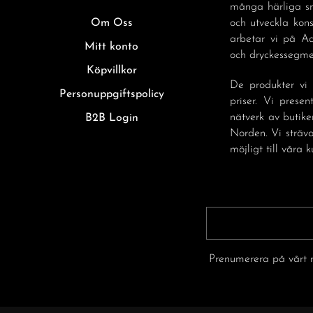
många härliga sm
Om Oss
och utveckla kon
arbetar vi på A
Mitt konto
och dryckessegmen
Köpvillkor
De produkter vi 
Personuppgiftspolicy
priser. Vi prese
nätverk av butike
B2B Login
Norden. Vi sträva
möjligt till våra k
Prenumerera på vårt n