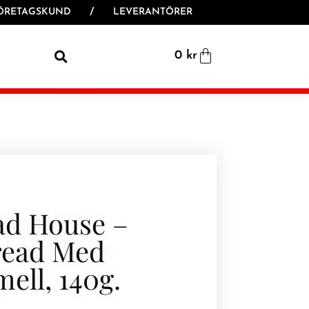
ÖRETAGSKUND
/
LEVERANTÖRER
0
kr
ad House –
read Med
ell, 140g.