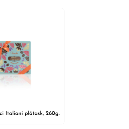
Venchi - Dolci Italia
ci Italiani plåtask, 260g.