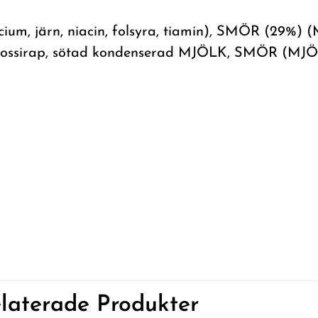
m, järn, niacin, folsyra, tiamin), SMÖR (29%) (M
kossirap, sötad kondenserad MJÖLK, SMÖR (MJÖLK
laterade Produkter