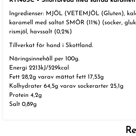
RT140SC – Shortbread med saltad karamell
Ingredienser: MJÖL (VETEMJÖL (Gluten), kalciu
karamell med saltat SMÖR (11%) (socker, glu
rismjöl, havssalt (0,2%)
Tillverkat för hand i Skottland.
Näringsinnehåll per 100g.
Energi 2213kJ/529kcal
Fett 28,2g varav mättat fett 17,53g
Kolhydrater 64,5g varav sockerarter 25,1g
Protein 4,2g
Salt 0,89g
Re