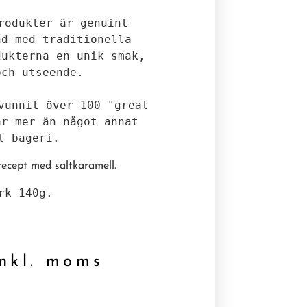
rodukter är genuint 
d med traditionella 
ukterna en unik smak, 
ch utseende. 

vunnit över 100 "great 
r mer än något annat 
t bageri. 
recept med saltkaramell.
rk 140g.

kl. moms