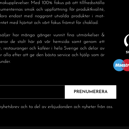
akupplevelser. Med 100% fokus på att tillfredsställa
sumenternas smak och uppfattning för produktkvalité,
doro endast med noggrant utvalda produkter i mat-
tet med hjärtat och vårt fokus främst för choklad.
säljer har många gånger vunnit fina utmärkelser &
nterar de stolt här på vår hemsida samt genom ett
r, restauranger och kaféer i hela Sverige och delar av
r alla efter att ge den bästa service och hjälp som är
under.
PRENUMERERA
yhetsbrev och ta del av erbjudanden och nyheter från oss.