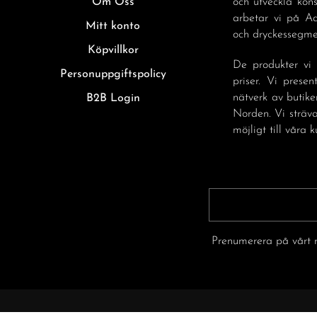
Om Oss
och utveckla kon
arbetar vi på A
Mitt konto
och dryckessegmen
Köpvillkor
De produkter vi 
Personuppgiftspolicy
priser. Vi prese
nätverk av butike
B2B Login
Norden. Vi sträva
möjligt till våra k
Prenumerera på vårt n