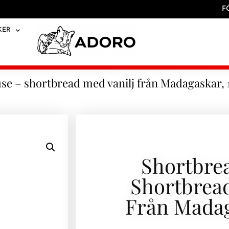
F
KER
se – shortbread med vanilj från Madagaskar, 
Shortbre
Shortbread
Från Madag