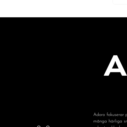
Adoro fokuserar p
många härliga sm