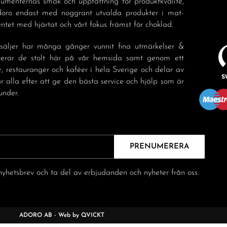
sumenternas smak och uppfattning för produktkvalité,
doro endast med noggrant utvalda produkter i mat-
tet med hjärtat och vårt fokus främst för choklad.
säljer har många gånger vunnit fina utmärkelser &
nterar de stolt här på vår hemsida samt genom ett
r, restauranger och kaféer i hela Sverige och delar av
r alla efter att ge den bästa service och hjälp som är
under.
PRENUMERERA
yhetsbrev och ta del av erbjudanden och nyheter från oss.
ADORO AB - Web by QVICKT