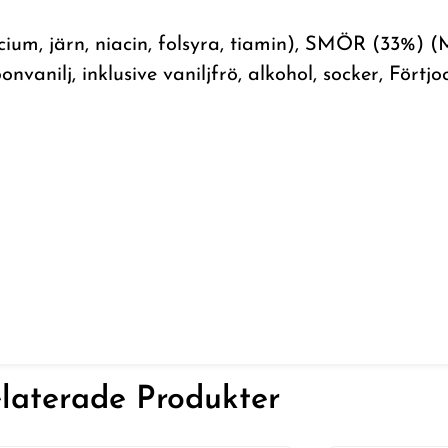
m, järn, niacin, folsyra, tiamin), SMÖR (33%) (M
onvanilj, inklusive vaniljfrö, alkohol, socker, Förtj
laterade Produkter