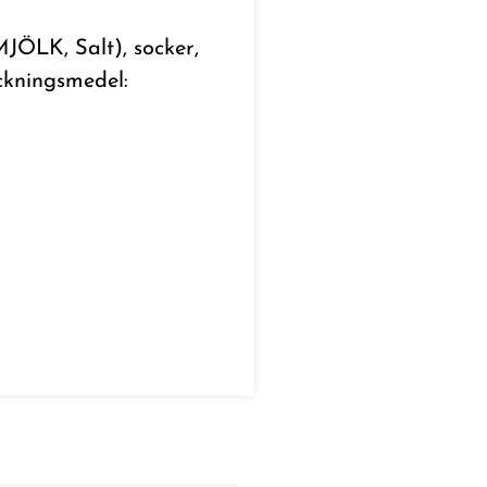
JÖLK, Salt), socker,
ockningsmedel: