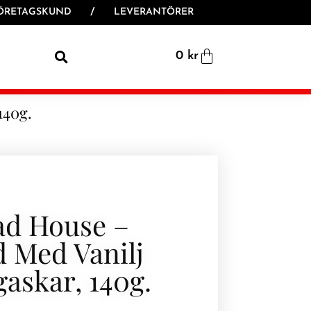
ÖRETAGSKUND
/
LEVERANTÖRER
0
kr
140g.
ad House –
 Med Vanilj
askar, 140g.