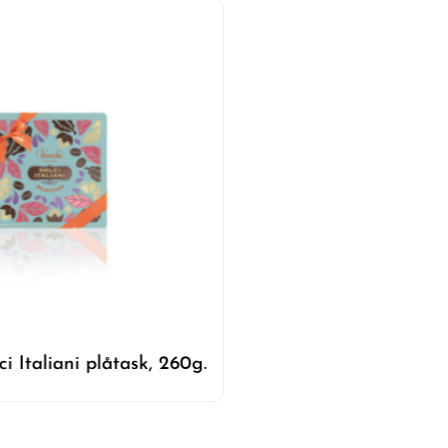
Venchi - Dolci Italia
ci Italiani plåtask, 260g.