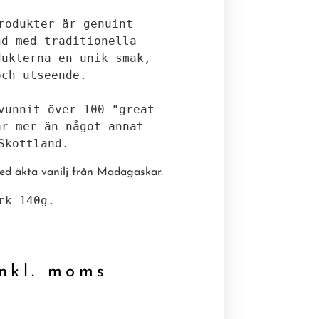
rodukter är genuint 
d med traditionella 
ukterna en unik smak, 
ch utseende. 

vunnit över 100 "great 
r mer än något annat 
Skottland. 
ed äkta vanilj från Madagaskar.
rk 140g.

kl. moms