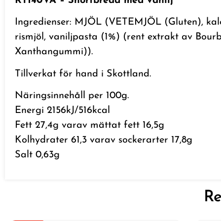
RT140VA – Shortbread med vanilj
Ingredienser: MJÖL (VETEMJÖL (Gluten), kalciu
rismjöl, vaniljpasta (1%) (rent extrakt av Bourb
Xanthangummi)).
Tillverkat för hand i Skottland.
Näringsinnehåll per 100g.
Energi 2156kJ/516kcal
Fett 27,4g varav mättat fett 16,5g
Kolhydrater 61,3 varav sockerarter 17,8g
Salt 0,63g
Re