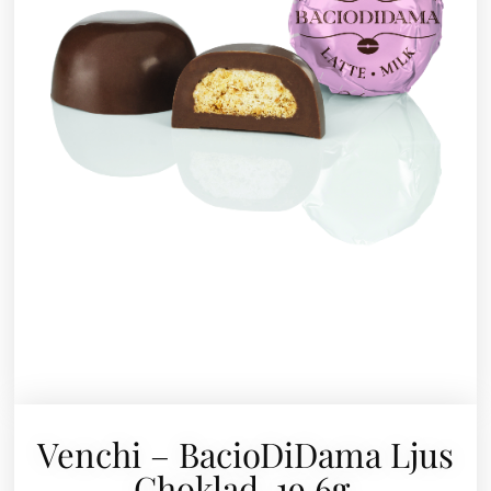
Venchi – BacioDiDama Ljus
Choklad, 19,6g.