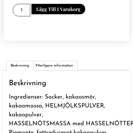
Lägg Till I Varukorg
Beskrivning
Ytterligare information
Beskrivning
Ingredienser: Socker, kakaosmör,
kakaomassa, HELMJÖLKSPULVER,
kakaopulver,
HASSELNÖTSMASSA med HASSELNÖTTER 
Piemonte, fettreducerat kakaopulver,