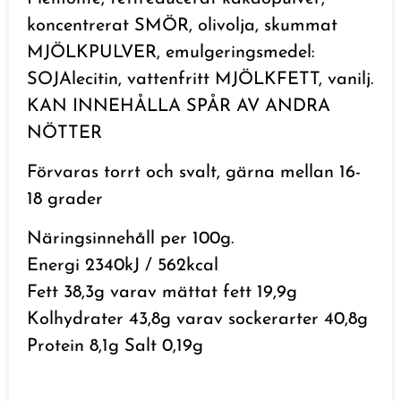
koncentrerat SMÖR, olivolja, skummat
MJÖLKPULVER, emulgeringsmedel:
SOJAlecitin, vattenfritt MJÖLKFETT, vanilj.
KAN INNEHÅLLA SPÅR AV ANDRA
NÖTTER
Förvaras torrt och svalt, gärna mellan 16-
18 grader
Näringsinnehåll per 100g.
Energi 2340kJ / 562kcal
Fett 38,3g varav mättat fett 19,9g
Kolhydrater 43,8g varav sockerarter 40,8g
Protein 8,1g Salt 0,19g