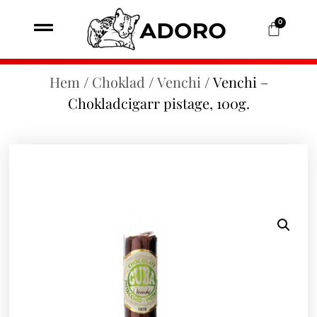
0
Hem
/
Choklad
/
Venchi
/ Venchi –
Chokladcigarr pistage, 100g.