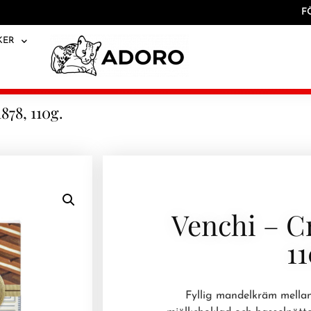
F
KER
878, 110g.
Venchi – C
11
Fyllig mandelkräm mellan