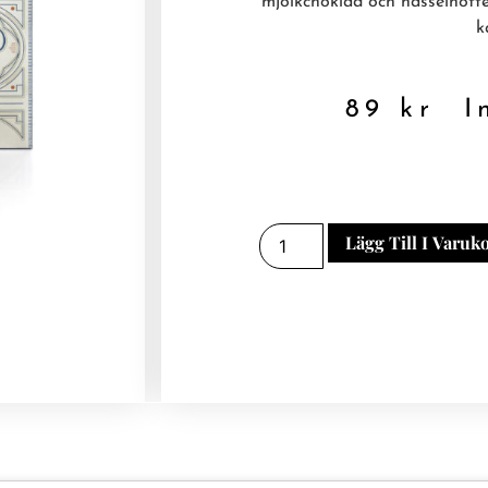
mjölkchoklad och hasselnötte
k
89
kr
In
Lägg Till I Varuk