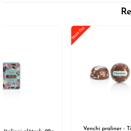
Re
Stock Out
Venchi praliner - Tiramisu, 1kg.