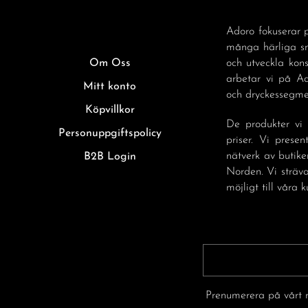
Adoro fokuserar p
många härliga sm
Om Oss
och utveckla kon
arbetar vi på A
Mitt konto
och dryckessegmen
Köpvillkor
De produkter vi 
Personuppgiftspolicy
priser. Vi prese
nätverk av butike
B2B Login
Norden. Vi sträva
möjligt till våra k
Prenumerera på vårt n