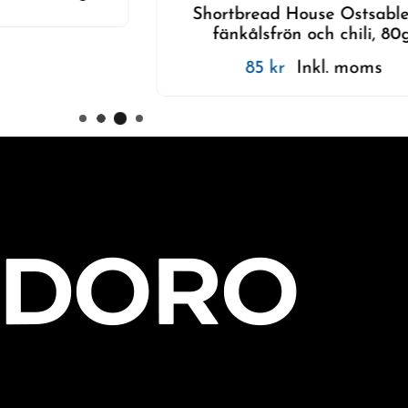
Venchi - Dol
hortbread House Ostsableér -
fänkålsfrön och chili, 80g.
85
kr
Inkl. moms