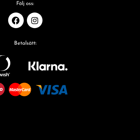
Följ oss:
Betalsätt: