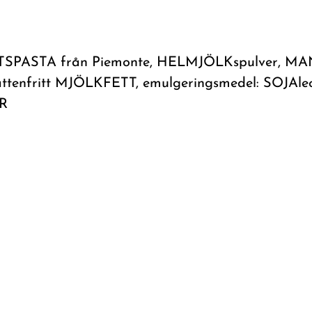
NÖTSPASTA från Piemonte, HELMJÖLKspulver, M
enfritt MJÖLKFETT, emulgeringsmedel: SOJAleciti
R