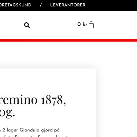
ÖRETAGSKUND
/
LEVERANTÖRER
0
kr
remino 1878,
0g.
 2 lager Gianduja gjord på