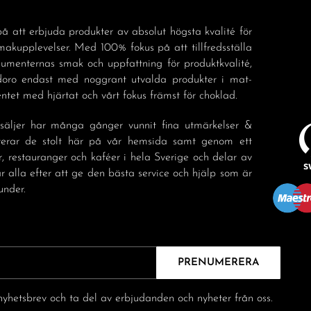
å att erbjuda produkter av absolut högsta kvalité för
akupplevelser. Med 100% fokus på att tillfredsställa
sumenternas smak och uppfattning för produktkvalité,
doro endast med noggrant utvalda produkter i mat-
tet med hjärtat och vårt fokus främst för choklad.
säljer har många gånger vunnit fina utmärkelser &
nterar de stolt här på vår hemsida samt genom ett
r, restauranger och kaféer i hela Sverige och delar av
r alla efter att ge den bästa service och hjälp som är
under.
PRENUMERERA
yhetsbrev och ta del av erbjudanden och nyheter från oss.