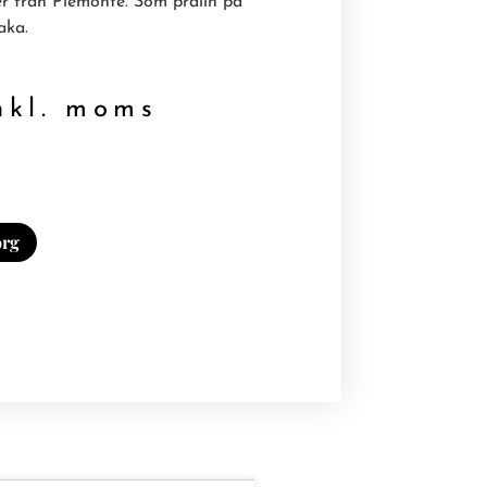
r från Piemonte. Som pralin på
aka.
kl. moms
org