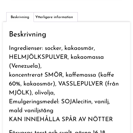
Beskrivning
Ytterligare information
Beskrivning
Ingredienser: socker, kakaosmör,
HELMJÖLKSPULVER, kakaomassa
(Venezuela),
koncentrerat SMÖR, kaffemassa (kaffe
60%, kakaosmör), VASSLEPULVER (från
MJÖLK), olivolja,
Emulgeringsmedel: SOJAlecitin, vanilj,
mald vaniljstång
KAN INNEHÅLLA SPÅR AV NÖTTER
Förvaras torrt och svalt, gärna 16-18