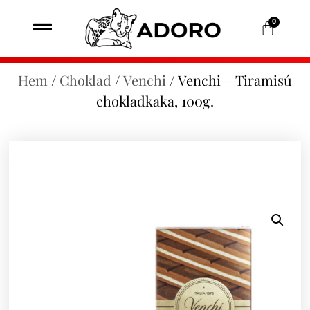
0
Hem
/
Choklad
/
Venchi
/ Venchi – Tiramisú
chokladkaka, 100g.