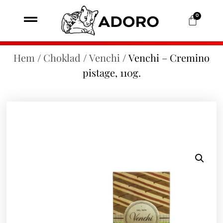
0
Hem
/
Choklad
/
Venchi
/ Venchi – Cremino
pistage, 110g.