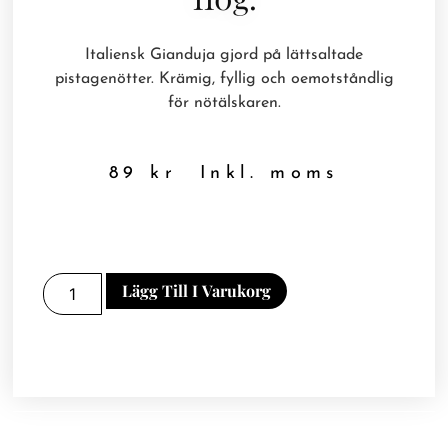
Italiensk Gianduja gjord på lättsaltade
pistagenötter. Krämig, fyllig och oemotståndlig
för nötälskaren.
89
kr
Inkl. moms
Lägg Till I Varukorg