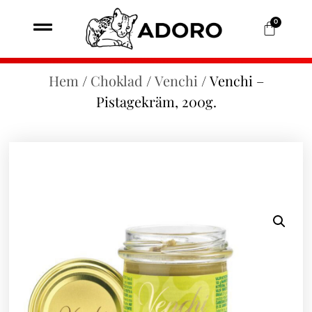
0
Hem
/
Choklad
/
Venchi
/ Venchi –
Pistagekräm, 200g.