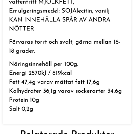
vattenfritt MJÖLKFETT,
Emulgeringsmedel: SOJAlecitin, vanilj
KAN INNEHÅLLA SPÅR AV ANDRA
NÖTTER
Förvaras torrt och svalt, gärna mellan 16-
18 grader.
Näringsinnehåll per 100g.
Energi 2570kJ / 619kcal
Fett 47,4g varav mättat fett 17,6g
Kolhydrater 36,1g varav sockerarter 34,6g
Protein 10g
Salt 0,2g