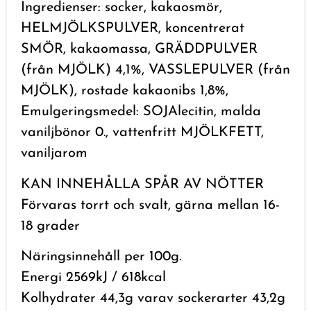
Ingredienser: socker, kakaosmör,
HELMJÖLKSPULVER, koncentrerat
SMÖR, kakaomassa, GRÄDDPULVER
(från MJÖLK) 4,1%, VASSLEPULVER (från
MJÖLK), rostade kakaonibs 1,8%,
Emulgeringsmedel: SOJAlecitin, malda
vaniljbönor 0., vattenfritt MJÖLKFETT,
vaniljarom
KAN INNEHÅLLA SPÅR AV NÖTTER
Förvaras torrt och svalt, gärna mellan 16-
18 grader
Näringsinnehåll per 100g.
Energi 2569kJ / 618kcal
Kolhydrater 44,3g varav sockerarter 43,2g