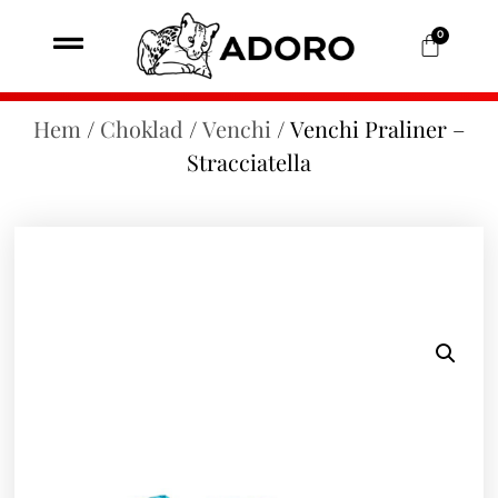
0
Hem
/
Choklad
/
Venchi
/ Venchi Praliner –
Stracciatella