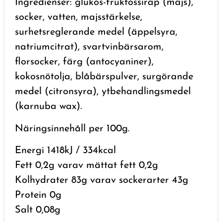
Ingredienser: glukos-fruktossirap (majs),
socker, vatten, majsstärkelse,
surhetsreglerande medel (äppelsyra,
natriumcitrat), svartvinbärsarom,
florsocker, färg (antocyaniner),
kokosnötolja, blåbärspulver, surgörande
medel (citronsyra), ytbehandlingsmedel
(karnuba wax).
Näringsinnehåll per 100g.
Energi 1418kJ / 334kcal
Fett 0,2g varav mättat fett 0,2g
Kolhydrater 83g varav sockerarter 43g
Protein 0g
Salt 0,08g