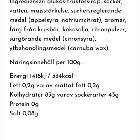
Ingredienser: glukos-fruktossirap, socker,
vatten, majsstärkelse, surhetsreglerande
medel (äppelsyra, natriumcitrat), aromer,
färg från krusbär, kokosolja, citronpulver,
surgörande medel (citronsyra),
ytbehandlingsmedel (carnuba wax).
Näringsinnehåll per 100g.
Energi 1418kJ / 334kcal
Fett 0,2g varav mättat fett 0,2g
Kolhydrater 83g varav sockerarter 43g
Protein 0g
Salt 0,08g