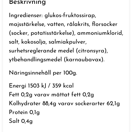
Beskrivning
Ingredienser: glukos-fruktossirap,
majsstärkelse, vatten, rålakrits,
florsocker
(socker, potatisstärkelse), ammoniumklorid,
salt, kokosolja, salmiakpulver,
surhetsreglerande medel (citronsyra),
ytbehandlingsmedel (karnaubavax).
Näringsinnehåll per 100g.
Energi 1503 kJ / 359 kcal
Fett 0,2g varav mättat fett 0,2g
Kolhydrater 88,4g varav sockerarter 62,1g
Protein 0,1g
Salt 0,4g