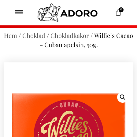
0
Hem
/
Choklad
/
Chokladkakor
/ Willie´s Cacao
– Cuban apelsin, 50g.