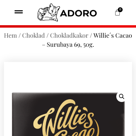
0
Hem
/
Choklad
/
Chokladkakor
/ Willie´s Cacao
– Surubaya 69, 50g.