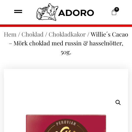
0
Hem
/
Choklad
/
Chokladkakor
/ Willie´s Cacao
– Mörk choklad med russin & hasselnötter,
50g.