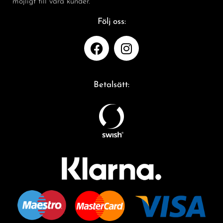
möjligt till våra kunder.
Följ oss:
Betalsätt: