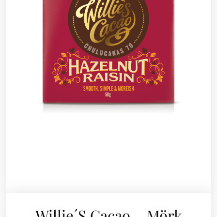
Willie´s Cacao – Mörk