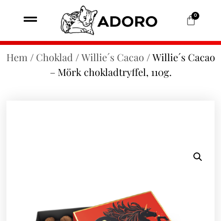
0
Hem
/
Choklad
/
Willie´s Cacao
/ Willie´s Cacao
– Mörk chokladtryffel, 110g.