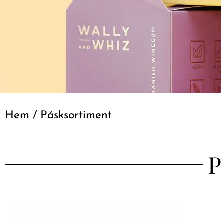
Hem
/ Påsksortiment
P