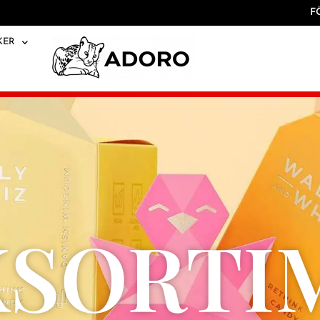
F
KER
KSORTI