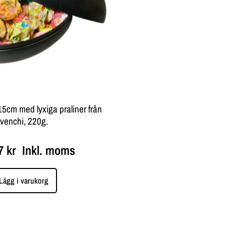
15cm med lyxiga praliner från
venchi, 220g.
27
kr
Inkl. moms
Lägg i varukorg