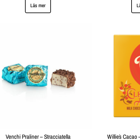
Läs mer
L
Venchi Praliner – Stracciatella
Willie´s Cacao