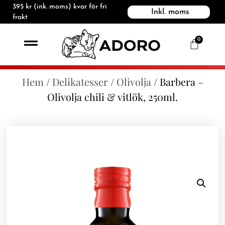
395
kr
(ink. moms) kvar för fri
Inkl. moms
frakt
0
Hem
/
Delikatesser
/
Olivolja
/ Barbera –
Olivolja chili & vitlök, 250ml.