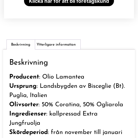
Klicka här för att bli företagskund
Beskrivning
Ytterligare information
Beskrivning
Producent
: Olio Lamantea
Ursprung
: Landsbygden av Bisceglie (Bt).
Puglia, Italien
Olivsorter
: 50% Coratina, 50% Ogliarola
Ingredienser
: kallpressad Extra
Jungfruolja
Skördeperiod
: från november till januari