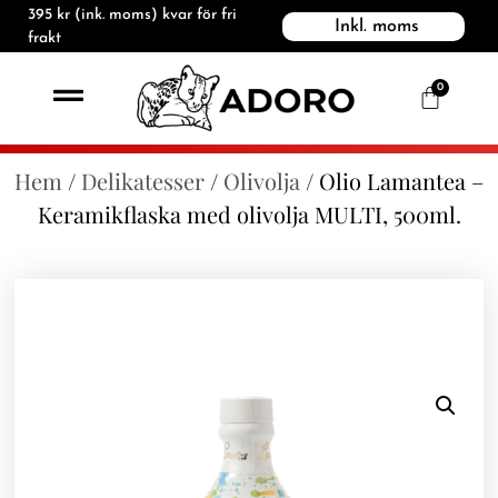
395
kr
(ink. moms) kvar för fri
Inkl. moms
frakt
0
Hem
/
Delikatesser
/
Olivolja
/ Olio Lamantea –
Keramikflaska med olivolja MULTI, 500ml.