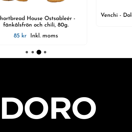
Venchi - Dol
hortbread House Ostsableér -
fänkålsfrön och chili, 80g.
85
kr
Inkl. moms