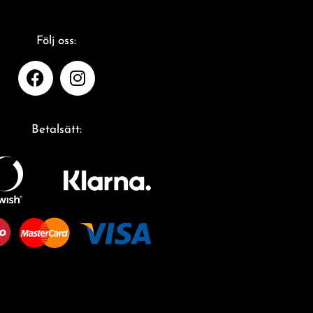
Följ oss:
Betalsätt: