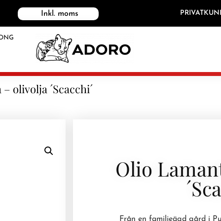
PRIVATKUN
Inkl. moms
ONG
– olivolja ´Scacchi´
Olio Lamant
´Sca
Från en familjeägd gård i Pug