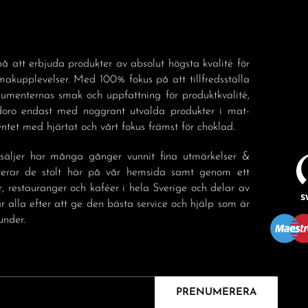
å att erbjuda produkter av absolut högsta kvalité för
akupplevelser. Med 100% fokus på att tillfredsställa
sumenternas smak och uppfattning för produktkvalité,
doro endast med noggrant utvalda produkter i mat-
tet med hjärtat och vårt fokus främst för choklad.
säljer har många gånger vunnit fina utmärkelser &
nterar de stolt här på vår hemsida samt genom ett
r, restauranger och kaféer i hela Sverige och delar av
r alla efter att ge den bästa service och hjälp som är
under.
PRENUMERERA