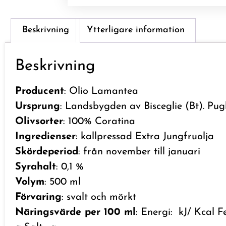
Beskrivning
Ytterligare information
Beskrivning
Producent
: Olio Lamantea
Ursprung
: Landsbygden av Bisceglie (Bt). Pugli
Olivsorter
: 100% Coratina
Ingredienser
: kallpressad Extra Jungfruolja
Skördeperiod
: från november till januari
Syrahalt
: 0,1 %
Volym
: 500 ml
Förvaring
: svalt och mörkt
Näringsvärde per 100 ml
: Energi: kJ/ Kcal 