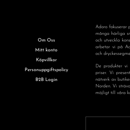
Adoro fokuserar p
många härliga sm
Om Oss
och utveckla kon
arbetar vi på A
Mitt konto
och dryckessegmen
Köpvillkor
De produkter vi 
Personuppgiftspolicy
priser. Vi prese
nätverk av butike
B2B Login
Norden. Vi sträva
möjligt till våra k