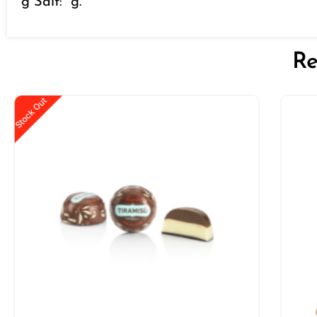
g Salt: g.
Re
Stock Out