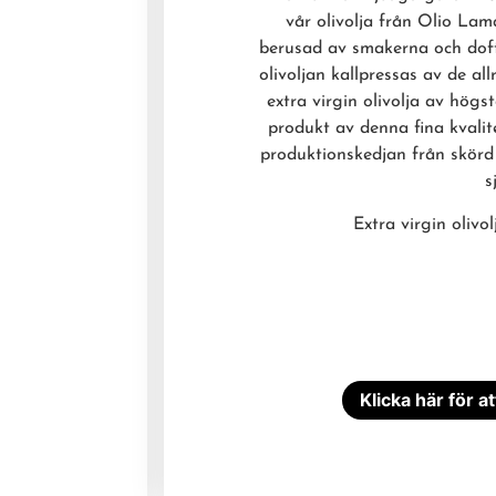
vår olivolja från Olio La
berusad av smakerna och doft
olivoljan kallpressas av de al
extra virgin olivolja av högs
produkt av denna fina kvalit
produktionskedjan från skörd 
s
Extra virgin olivo
Klicka här för a