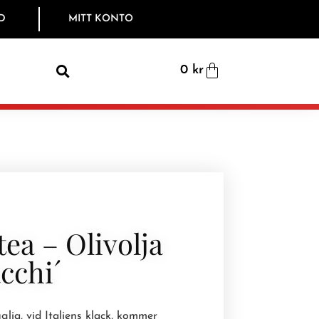
D
MITT KONTO
0
kr
ea – Olivolja
cchi´
lia, vid Italiens klack, kommer