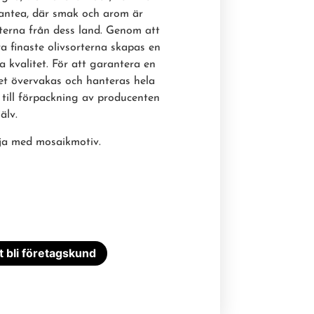
mantea, där smak och arom är
erna från dess land. Genom att
lra finaste olivsorterna skapas en
ta kvalitet. För att garantera en
et övervakas och hanteras hela
till förpackning av producenten
jälv.
lja med mosaikmotiv.
tt bli företagskund