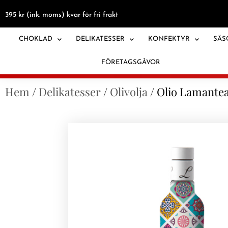
395
kr
(ink. moms) kvar för fri frakt
CHOKLAD
DELIKATESSER
KONFEKTYR
SÄS
FÖRETAGSGÅVOR
Hem
/
Delikatesser
/
Olivolja
/ Olio Lamantea 