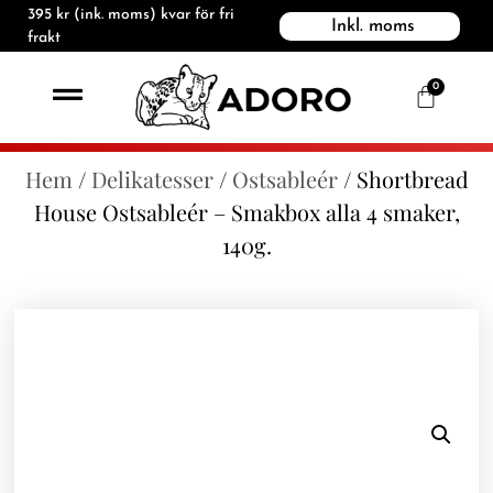
395
kr
(ink. moms) kvar för fri
Inkl. moms
frakt
0
Hem
/
Delikatesser
/
Ostsableér
/ Shortbread
House Ostsableér – Smakbox alla 4 smaker,
140g.