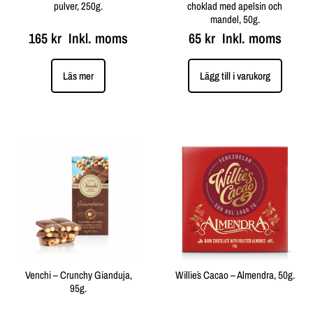
pulver, 250g.
choklad med apelsin och
mandel, 50g.
165
kr
Inkl. moms
65
kr
Inkl. moms
Läs mer
Lägg till i varukorg
Venchi – Crunchy Gianduja,
Willie´s Cacao – Almendra, 50g.
95g.