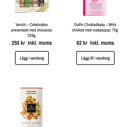
Venchi – Celebration
Dolfin Chokladkaka – Mörk
presentask med chocaviar,
choklad med rosépeppar, 70g.
228g.
250
kr
Inkl. moms
62
kr
Inkl. moms
Lägg i varukorg
Lägg till i varukorg