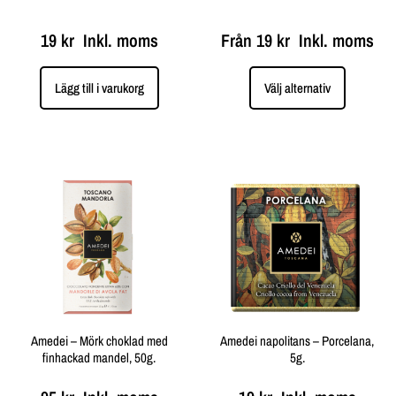
19
kr
Inkl. moms
Från
19
kr
Inkl. moms
Lägg till i varukorg
Välj alternativ
Amedei – Mörk choklad med
Amedei napolitans – Porcelana,
finhackad mandel, 50g.
5g.