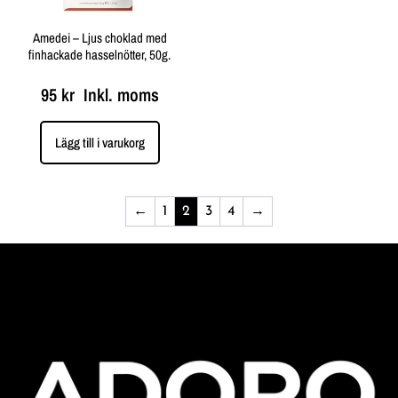
Amedei – Ljus choklad med
finhackade hasselnötter, 50g.
95
kr
Inkl. moms
Lägg till i varukorg
←
1
2
3
4
→