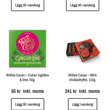
Lägg till i varukorg
Lägg till i varukorg
Willie´s Cacao – Cuban ingefära
Willie´s Cacao – Mörk
& lime, 50g.
chokladtryffel, 110g.
55
kr
Inkl. moms
241
kr
Inkl. moms
Lägg till i varukorg
Lägg i varukorg