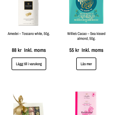
Amedei – Toscano white, 50g.
Willie´s Cacao – Sea kissed
almond, 50g.
88
kr
Inkl. moms
55
kr
Inkl. moms
Lägg till i varukorg
Läs mer