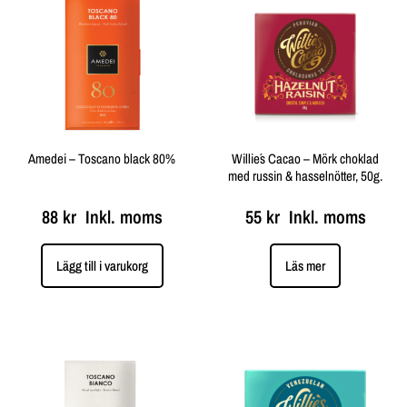
Amedei – Toscano black 80%
Willie´s Cacao – Mörk choklad
med russin & hasselnötter, 50g.
88
kr
Inkl. moms
55
kr
Inkl. moms
Lägg till i varukorg
Läs mer