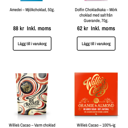
Amedei – Mjölkchoklad, 50g.
Dolfin Chokladkaka – Mörk
choklad med salt från
Guerande, 70g.
88
kr
Inkl. moms
62
kr
Inkl. moms
Lägg till i varukorg
Lägg till i varukorg
Willie´s Cacao – Varm choklad
Willie´s Cacao – 100%-ig