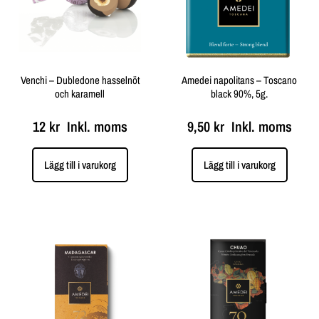
Venchi – Dubledone hasselnöt
Amedei napolitans – Toscano
och karamell
black 90%, 5g.
12
kr
Inkl. moms
9,50
kr
Inkl. moms
Lägg till i varukorg
Lägg till i varukorg