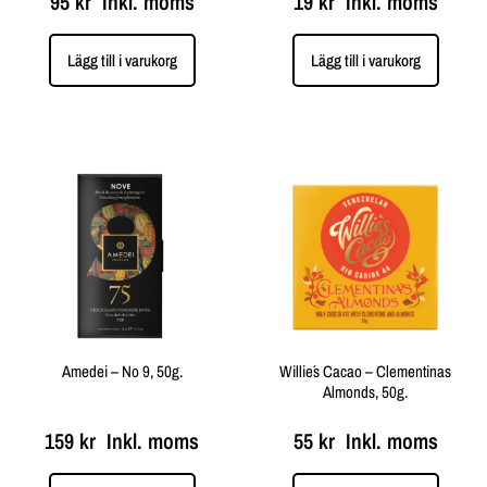
95
kr
Inkl. moms
19
kr
Inkl. moms
Lägg till i varukorg
Lägg till i varukorg
Amedei – No 9, 50g.
Willie´s Cacao – Clementinas
Almonds, 50g.
159
kr
Inkl. moms
55
kr
Inkl. moms